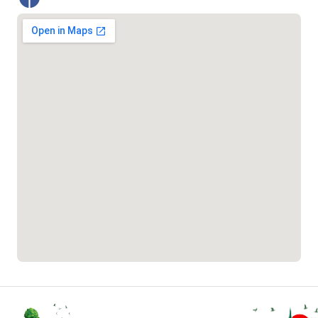
০১৯০৮৮৮৮৮৮৮
মাদকদ্রব্য নিয়ন্ত্রণ হটলাইন
১৬১১৩
জরুরী অভ্যন্তরীণ নৌ-পরিবহন হটলাইন
১৬৪৪৫
পাসপোর্ট বাতায়ন হটলাইন
১৬১৭১
বাংলাদেশ মুক্তিযোদ্ধা কল্যাণ ট্রাস্ট