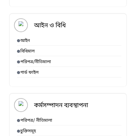
আইন ও বিধি
আইন
বিধিমাল
পরিপত্র/নীতিমালা
গার্ড ফাইল
কর্মসম্পাদন ব্যবস্থাপনা
পরিপত্র/ নীতিমালা
চুক্তিসমূহ