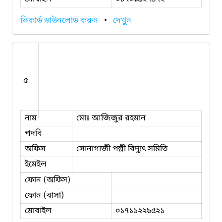
ভিকার্ড ডাউনলোড করুন
•
দেখুন
৫
নাম
মোঃ আজিজুর রহমান
পদবি
অফিস
সোনাগাজী পল্লী বিদ্যুৎ সমিতি
ইমেইল
ফোন (অফিস)
ফোন (বাসা)
মোবাইল
০১৭১১২২৯৫২১