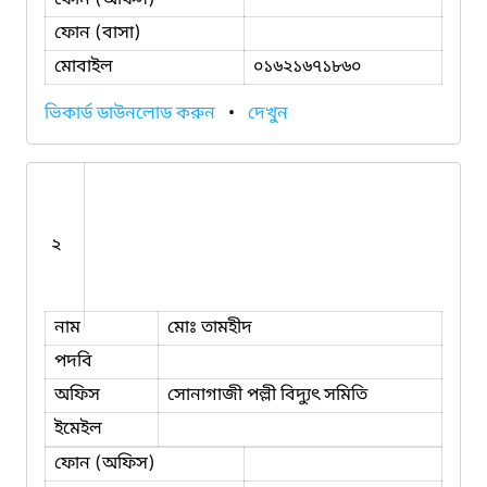
ফোন (বাসা)
মোবাইল
০১৬২১৬৭১৮৬০
ভিকার্ড ডাউনলোড করুন
•
দেখুন
২
নাম
মোঃ তামহীদ
পদবি
অফিস
সোনাগাজী পল্লী বিদ্যুৎ সমিতি
ইমেইল
ফোন (অফিস)