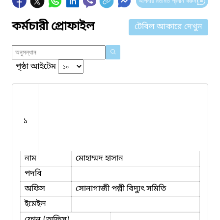
আপনার মতামত প্রদান করুন
কর্মচারী প্রোফাইল
টেবিল আকারে দেখুন
পৃষ্ঠা আইটেম
১
নাম
মোহাম্মদ হাসান
পদবি
অফিস
সোনাগাজী পল্লী বিদ্যুৎ সমিতি
ইমেইল
ফোন (অফিস)