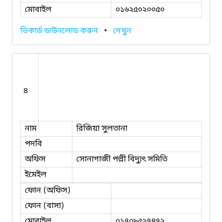
মোবাইল
০১৬২৫০২০০৫০
ভিকার্ড ডাউনলোড করুন
•
দেখুন
৪
নাম
রিজিয়া সুলতানা
পদবি
অফিস
সোনাগাজী পল্লী বিদ্যুৎ সমিতি
ইমেইল
ফোন (অফিস)
ফোন (বাসা)
মোবাইল
০১৭০৯৫২৭৪৭২